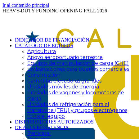
Ir al contenido principal
HEAVY-DUTY FUNDING OPENING FALL 2026
INDICADOR DE FINANCIACIÓN
CATÁLOGO DE EQUIPOS
Agricultura
Apoyo aeroportuario terrestre
Equipos de manipulación de carga (CHE)
Embarcaciones para puertos comerciales
Construcción
Carretillas elevadoras grandes
Unidades móviles de energía
Traslados de vagones y locomotoras de
carga
Unidades de refrigeración para el
transporte (TRU) y grupos electrógenos
Todo el equipo
DISTRIBUIDORES AUTORIZADOS
DE ALTA RESISTENCIA
Participar