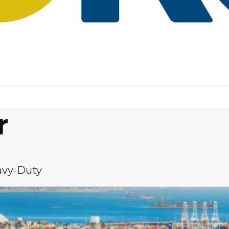
r
eavy-Duty