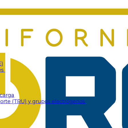
E)
es
 carga
porte (TRU) y grupos electrógenos