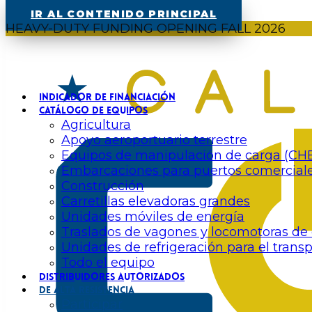
IR AL CONTENIDO PRINCIPAL
HEAVY-DUTY FUNDING OPENING FALL 2026
INDICADOR DE FINANCIACIÓN
CATÁLOGO DE EQUIPOS
Agricultura
Apoyo aeroportuario terrestre
Equipos de manipulación de carga (CH
Embarcaciones para puertos comercial
Construcción
Carretillas elevadoras grandes
Unidades móviles de energía
Traslados de vagones y locomotoras de
Unidades de refrigeración para el trans
Todo el equipo
DISTRIBUIDORES AUTORIZADOS
DE ALTA RESISTENCIA
Participar