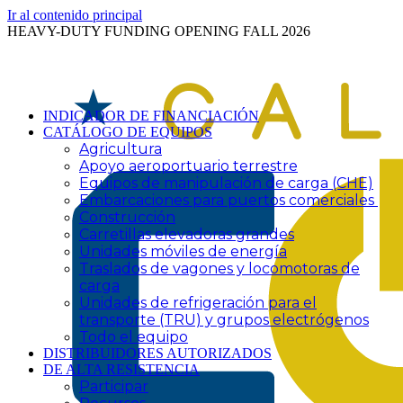
Ir al contenido principal
HEAVY-DUTY FUNDING OPENING FALL 2026
INDICADOR DE FINANCIACIÓN
CATÁLOGO DE EQUIPOS
Agricultura
Apoyo aeroportuario terrestre
Equipos de manipulación de carga (CHE)
Embarcaciones para puertos comerciales
Construcción
Carretillas elevadoras grandes
Unidades móviles de energía
Traslados de vagones y locomotoras de
carga
Unidades de refrigeración para el
transporte (TRU) y grupos electrógenos
Todo el equipo
DISTRIBUIDORES AUTORIZADOS
DE ALTA RESISTENCIA
Participar