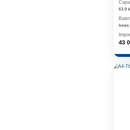
Capa
63,9 
Bater
Iones 
Impor
43 0