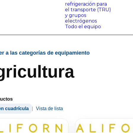
refrigeración para
el transporte (TRU)
y grupos
electrógenos
Todo el equipo
er a las categorías de equipamiento
ricultura
ductos
en cuadrícula
|
Vista de lista