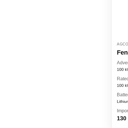
AGCO 
Fen
Adver
100 
Rated
100 
Batte
Lithi
Impor
130