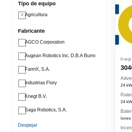
Tipo de equipo
Agricultura
Fabricante
AGCO Corporation
Augean Robotics Inc. D.B.A Burro
Knegt
30
FarmX, S.A.
Adver
Industrias Flory
24 k
Rated
Knegt B.V.
24 k
Saga Robotics, S.A.
Bater
Iones 
Despejar
Incen