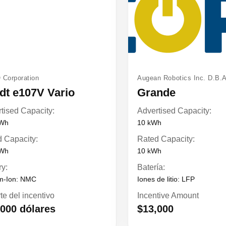
Corporation
Augean Robotics Inc. D.B.A
dt e107V Vario
Grande
tised Capacity:
Advertised Capacity:
kWh
10 kWh
 Capacity:
Rated Capacity:
kWh
10 kWh
ry:
Batería:
um-Ion: NMC
Iones de litio: LFP
te del incentivo
Incentive Amount
 000 dólares
$13,000