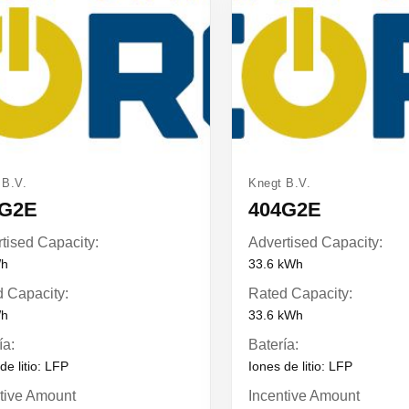
 B.V.
Knegt B.V.
4G2E
404G2E
tised Capacity:
Advertised Capacity:
Wh
33.6 kWh
 Capacity:
Rated Capacity:
Wh
33.6 kWh
ía:
Batería:
de litio: LFP
Iones de litio: LFP
tive Amount
Incentive Amount