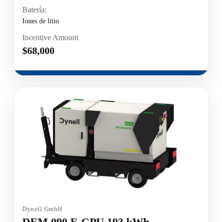
Batería:
Iones de litio
Incentive Amount
$68,000
Dynell GmbH
DEM 090 E-GPU 193 kWh