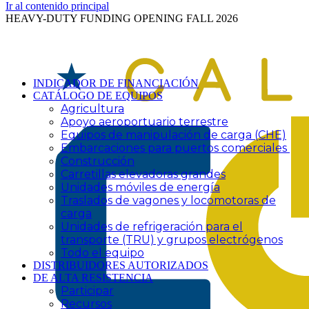
Ir al contenido principal
HEAVY-DUTY FUNDING OPENING FALL 2026
INDICADOR DE FINANCIACIÓN
CATÁLOGO DE EQUIPOS
Agricultura
Apoyo aeroportuario terrestre
Equipos de manipulación de carga (CHE)
Embarcaciones para puertos comerciales
Construcción
Carretillas elevadoras grandes
Unidades móviles de energía
Traslados de vagones y locomotoras de
carga
Unidades de refrigeración para el
transporte (TRU) y grupos electrógenos
Todo el equipo
DISTRIBUIDORES AUTORIZADOS
DE ALTA RESISTENCIA
Participar
Recursos