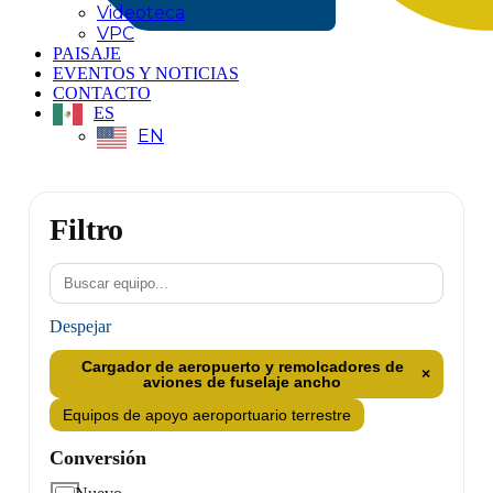
Videoteca
VPC
PAISAJE
EVENTOS Y NOTICIAS
CONTACTO
ES
EN
Filtro
Despejar
Cargador de aeropuerto y remolcadores de
×
aviones de fuselaje ancho
Equipos de apoyo aeroportuario terrestre
Conversión