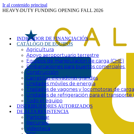
Ir al contenido principal
HEAVY-DUTY FUNDING OPENING FALL 2026
INDICADOR DE FINANCIACIÓN
CATÁLOGO DE EQUIPOS
Agricultura
Apoyo aeroportuario terrestre
Equipos de manipulación de carga (CHE)
Embarcaciones para puertos comerciales
Construcción
Carretillas elevadoras grandes
Unidades móviles de energía
Traslados de vagones y locomotoras de carg
Unidades de refrigeración para el transport
Todo el equipo
DISTRIBUIDORES AUTORIZADOS
DE ALTA RESISTENCIA
Participar
Recursos
Videoteca