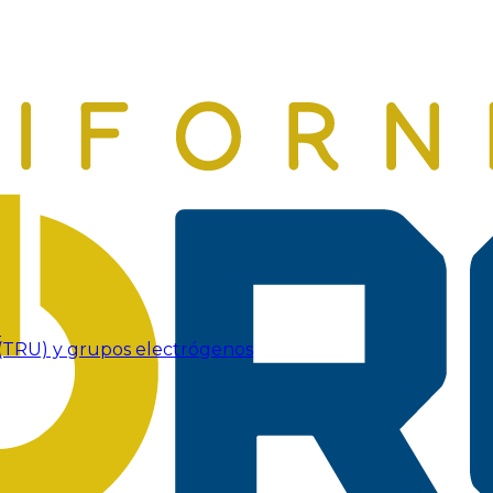
a
e (TRU) y grupos electrógenos