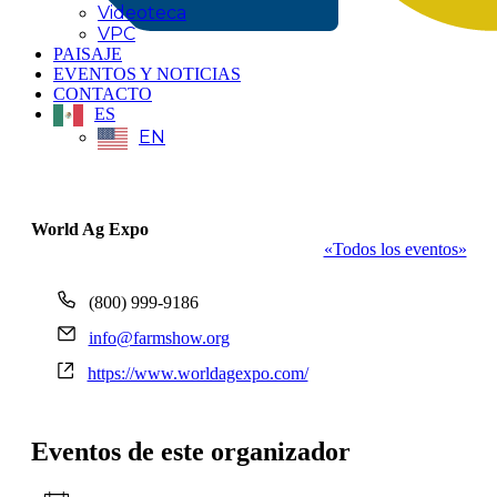
Videoteca
VPC
PAISAJE
EVENTOS Y NOTICIAS
CONTACTO
ES
EN
World Ag Expo
«Todos los eventos»
Teléfono
(800) 999-9186
Correo
info@farmshow.org
electrónico
Sitio
https://www.worldagexpo.com/
web
Eventos de este organizador