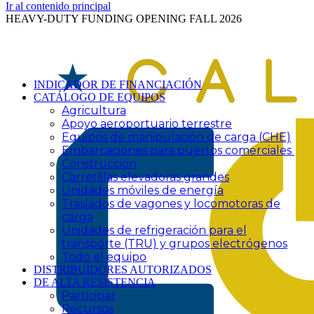
Ir al contenido principal
HEAVY-DUTY FUNDING OPENING FALL 2026
INDICADOR DE FINANCIACIÓN
CATÁLOGO DE EQUIPOS
Agricultura
Apoyo aeroportuario terrestre
Equipos de manipulación de carga (CHE)
Embarcaciones para puertos comerciales
Construcción
Carretillas elevadoras grandes
Unidades móviles de energía
Traslados de vagones y locomotoras de
carga
Unidades de refrigeración para el
transporte (TRU) y grupos electrógenos
Todo el equipo
DISTRIBUIDORES AUTORIZADOS
DE ALTA RESISTENCIA
Participar
Recursos