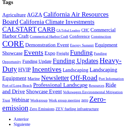
Tags
California Air Resources
AGZA
Agriculture
Board
California Climate Investments
CALSTART
CARB
Commercial
CHC
CA Tribal Leaders
Harbor Craft
Conference
Commerical Harbor Craft
Construction
CORE
Demonstration Event
Equipment
Energy Summit
Events
Funding
Showcase
Expo
Freight
Funding
Heavy-
Funding Updates
Funding Update
Opportunity
Duty
Incentives
HVIP
Landscaping
Landscaping
Off-Road
Newsletter
Equipment
Marine
Port Information
Professional Landscape
Ride
Port of Long Beach
Resources
and Drive
Showcase Event
Volkswagen Environmental Mitigation
Zero-
Webinar
zero
Trust
Workgroup
Work group meeting
emission
Zero Emissions
ZEV fueling infrastructure
Anterior
Siguiente