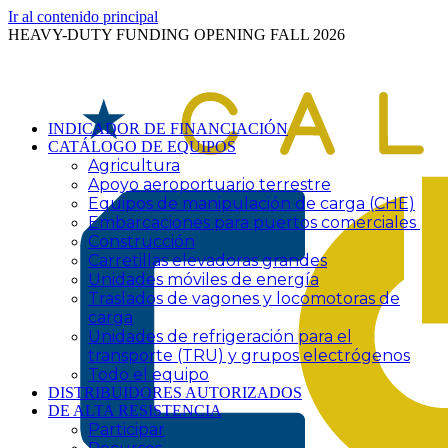
Ir al contenido principal
HEAVY-DUTY FUNDING OPENING FALL 2026
INDICADOR DE FINANCIACIÓN
CATÁLOGO DE EQUIPOS
Agricultura
Apoyo aeroportuario terrestre
Equipos de manipulación de carga (CHE)
Embarcaciones para puertos comerciales
Construcción
Carretillas elevadoras grandes
Unidades móviles de energía
Traslados de vagones y locomotoras de
carga
Unidades de refrigeración para el
transporte (TRU) y grupos electrógenos
Todo el equipo
DISTRIBUIDORES AUTORIZADOS
DE ALTA RESISTENCIA
Participar